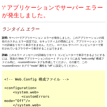
'/' アプリケーションでサーバー エラー
が発生しました。
ランタイム エラー
説明:
サーバーでアプリケーション エラーが発生しました。このアプリケーションの現
在のカスタム エラー設定では、セキュリティ上の理由により、アプリケーション エラ
ーの詳細をリモート表示できません。ただし、ローカル サーバー コンピューターで実
行されているブラウザーで表示することはできます。
詳細:
このエラー メッセージの詳細をリモート コンピューターで表示できるようにする
には、現在の Web アプリケーションのルート ディレクトリにある "web.config" 構成フ
ァイル内に、<customErrors> タグを作成してください。その後で、この
<customErrors> タグで "mode" 属性を "off" に設定してください。
<!-- Web.Config 構成ファイル -->

<configuration>

    <system.web>

        <customErrors 
mode="Off"/>

    </system.web>
