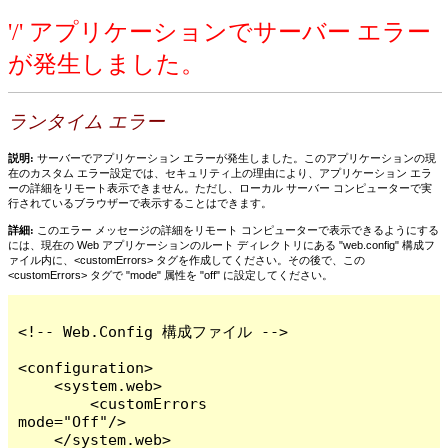
'/' アプリケーションでサーバー エラー
が発生しました。
ランタイム エラー
説明:
サーバーでアプリケーション エラーが発生しました。このアプリケーションの現
在のカスタム エラー設定では、セキュリティ上の理由により、アプリケーション エラ
ーの詳細をリモート表示できません。ただし、ローカル サーバー コンピューターで実
行されているブラウザーで表示することはできます。
詳細:
このエラー メッセージの詳細をリモート コンピューターで表示できるようにする
には、現在の Web アプリケーションのルート ディレクトリにある "web.config" 構成フ
ァイル内に、<customErrors> タグを作成してください。その後で、この
<customErrors> タグで "mode" 属性を "off" に設定してください。
<!-- Web.Config 構成ファイル -->

<configuration>

    <system.web>

        <customErrors 
mode="Off"/>

    </system.web>
