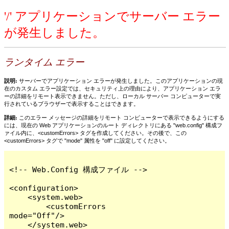
'/' アプリケーションでサーバー エラー
が発生しました。
ランタイム エラー
説明:
サーバーでアプリケーション エラーが発生しました。このアプリケーションの現
在のカスタム エラー設定では、セキュリティ上の理由により、アプリケーション エラ
ーの詳細をリモート表示できません。ただし、ローカル サーバー コンピューターで実
行されているブラウザーで表示することはできます。
詳細:
このエラー メッセージの詳細をリモート コンピューターで表示できるようにする
には、現在の Web アプリケーションのルート ディレクトリにある "web.config" 構成フ
ァイル内に、<customErrors> タグを作成してください。その後で、この
<customErrors> タグで "mode" 属性を "off" に設定してください。
<!-- Web.Config 構成ファイル -->

<configuration>

    <system.web>

        <customErrors 
mode="Off"/>

    </system.web>
