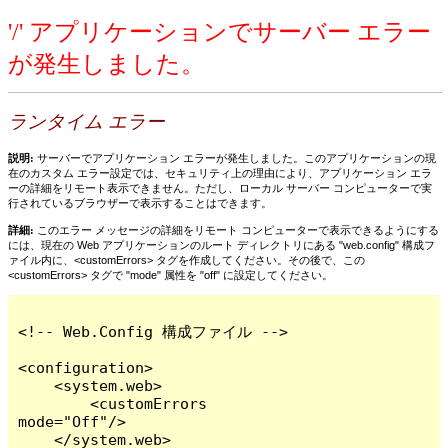
'/' アプリケーションでサーバー エラー
が発生しました。
ランタイム エラー
説明:
サーバーでアプリケーション エラーが発生しました。このアプリケーションの現
在のカスタム エラー設定では、セキュリティ上の理由により、アプリケーション エラ
ーの詳細をリモート表示できません。ただし、ローカル サーバー コンピューターで実
行されているブラウザーで表示することはできます。
詳細:
このエラー メッセージの詳細をリモート コンピューターで表示できるようにする
には、現在の Web アプリケーションのルート ディレクトリにある "web.config" 構成フ
ァイル内に、<customErrors> タグを作成してください。その後で、この
<customErrors> タグで "mode" 属性を "off" に設定してください。
<!-- Web.Config 構成ファイル -->

<configuration>

    <system.web>

        <customErrors 
mode="Off"/>

    </system.web>
