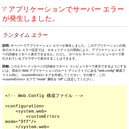
'/' アプリケーションでサーバー エラー
が発生しました。
ランタイム エラー
説明:
サーバーでアプリケーション エラーが発生しました。このアプリケーションの現
在のカスタム エラー設定では、セキュリティ上の理由により、アプリケーション エラ
ーの詳細をリモート表示できません。ただし、ローカル サーバー コンピューターで実
行されているブラウザーで表示することはできます。
詳細:
このエラー メッセージの詳細をリモート コンピューターで表示できるようにする
には、現在の Web アプリケーションのルート ディレクトリにある "web.config" 構成フ
ァイル内に、<customErrors> タグを作成してください。その後で、この
<customErrors> タグで "mode" 属性を "off" に設定してください。
<!-- Web.Config 構成ファイル -->

<configuration>

    <system.web>

        <customErrors 
mode="Off"/>

    </system.web>
