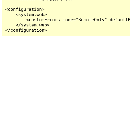
<configuration>

    <system.web>

        <customErrors mode="RemoteOnly" defaultR
    </system.web>

</configuration>