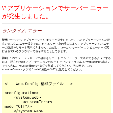
'/' アプリケーションでサーバー エラー
が発生しました。
ランタイム エラー
説明:
サーバーでアプリケーション エラーが発生しました。このアプリケーションの現
在のカスタム エラー設定では、セキュリティ上の理由により、アプリケーション エラ
ーの詳細をリモート表示できません。ただし、ローカル サーバー コンピューターで実
行されているブラウザーで表示することはできます。
詳細:
このエラー メッセージの詳細をリモート コンピューターで表示できるようにする
には、現在の Web アプリケーションのルート ディレクトリにある "web.config" 構成フ
ァイル内に、<customErrors> タグを作成してください。その後で、この
<customErrors> タグで "mode" 属性を "off" に設定してください。
<!-- Web.Config 構成ファイル -->

<configuration>

    <system.web>

        <customErrors 
mode="Off"/>

    </system.web>
