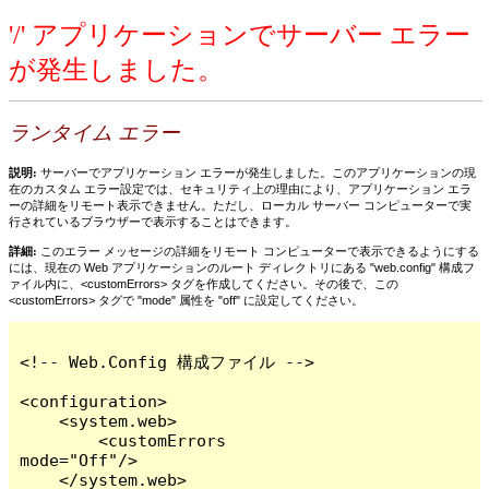
'/' アプリケーションでサーバー エラー
が発生しました。
ランタイム エラー
説明:
サーバーでアプリケーション エラーが発生しました。このアプリケーションの現
在のカスタム エラー設定では、セキュリティ上の理由により、アプリケーション エラ
ーの詳細をリモート表示できません。ただし、ローカル サーバー コンピューターで実
行されているブラウザーで表示することはできます。
詳細:
このエラー メッセージの詳細をリモート コンピューターで表示できるようにする
には、現在の Web アプリケーションのルート ディレクトリにある "web.config" 構成フ
ァイル内に、<customErrors> タグを作成してください。その後で、この
<customErrors> タグで "mode" 属性を "off" に設定してください。
<!-- Web.Config 構成ファイル -->

<configuration>

    <system.web>

        <customErrors 
mode="Off"/>

    </system.web>
