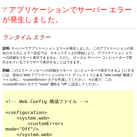
'/' アプリケーションでサーバー エラー
が発生しました。
ランタイム エラー
説明:
サーバーでアプリケーション エラーが発生しました。このアプリケーションの現
在のカスタム エラー設定では、セキュリティ上の理由により、アプリケーション エラ
ーの詳細をリモート表示できません。ただし、ローカル サーバー コンピューターで実
行されているブラウザーで表示することはできます。
詳細:
このエラー メッセージの詳細をリモート コンピューターで表示できるようにする
には、現在の Web アプリケーションのルート ディレクトリにある "web.config" 構成フ
ァイル内に、<customErrors> タグを作成してください。その後で、この
<customErrors> タグで "mode" 属性を "off" に設定してください。
<!-- Web.Config 構成ファイル -->

<configuration>

    <system.web>

        <customErrors 
mode="Off"/>

    </system.web>
