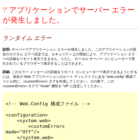
'/' アプリケーションでサーバー エラー
が発生しました。
ランタイム エラー
説明:
サーバーでアプリケーション エラーが発生しました。このアプリケーションの現
在のカスタム エラー設定では、セキュリティ上の理由により、アプリケーション エラ
ーの詳細をリモート表示できません。ただし、ローカル サーバー コンピューターで実
行されているブラウザーで表示することはできます。
詳細:
このエラー メッセージの詳細をリモート コンピューターで表示できるようにする
には、現在の Web アプリケーションのルート ディレクトリにある "web.config" 構成フ
ァイル内に、<customErrors> タグを作成してください。その後で、この
<customErrors> タグで "mode" 属性を "off" に設定してください。
<!-- Web.Config 構成ファイル -->

<configuration>

    <system.web>

        <customErrors 
mode="Off"/>

    </system.web>
