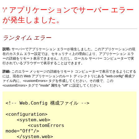
'/' アプリケーションでサーバー エラー
が発生しました。
ランタイム エラー
説明:
サーバーでアプリケーション エラーが発生しました。このアプリケーションの現
在のカスタム エラー設定では、セキュリティ上の理由により、アプリケーション エラ
ーの詳細をリモート表示できません。ただし、ローカル サーバー コンピューターで実
行されているブラウザーで表示することはできます。
詳細:
このエラー メッセージの詳細をリモート コンピューターで表示できるようにする
には、現在の Web アプリケーションのルート ディレクトリにある "web.config" 構成フ
ァイル内に、<customErrors> タグを作成してください。その後で、この
<customErrors> タグで "mode" 属性を "off" に設定してください。
<!-- Web.Config 構成ファイル -->

<configuration>

    <system.web>

        <customErrors 
mode="Off"/>

    </system.web>
