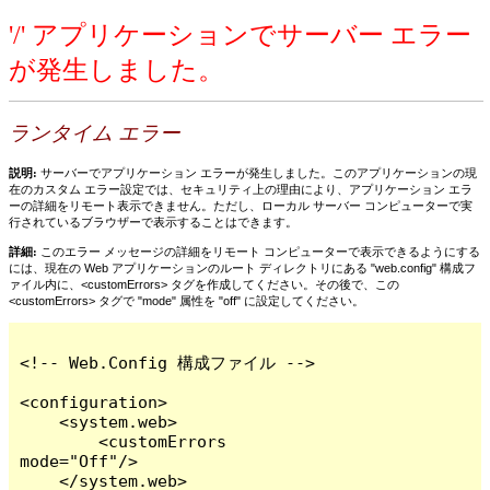
'/' アプリケーションでサーバー エラー
が発生しました。
ランタイム エラー
説明:
サーバーでアプリケーション エラーが発生しました。このアプリケーションの現
在のカスタム エラー設定では、セキュリティ上の理由により、アプリケーション エラ
ーの詳細をリモート表示できません。ただし、ローカル サーバー コンピューターで実
行されているブラウザーで表示することはできます。
詳細:
このエラー メッセージの詳細をリモート コンピューターで表示できるようにする
には、現在の Web アプリケーションのルート ディレクトリにある "web.config" 構成フ
ァイル内に、<customErrors> タグを作成してください。その後で、この
<customErrors> タグで "mode" 属性を "off" に設定してください。
<!-- Web.Config 構成ファイル -->

<configuration>

    <system.web>

        <customErrors 
mode="Off"/>

    </system.web>
