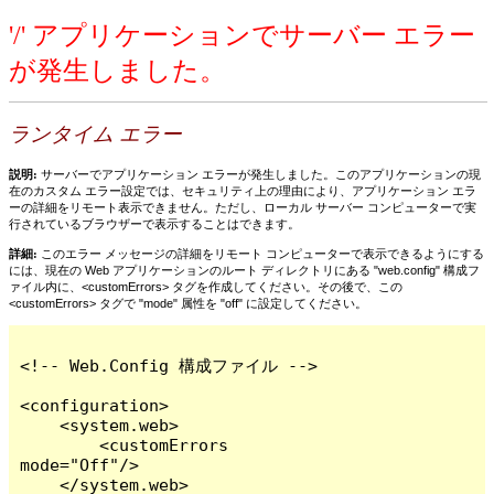
'/' アプリケーションでサーバー エラー
が発生しました。
ランタイム エラー
説明:
サーバーでアプリケーション エラーが発生しました。このアプリケーションの現
在のカスタム エラー設定では、セキュリティ上の理由により、アプリケーション エラ
ーの詳細をリモート表示できません。ただし、ローカル サーバー コンピューターで実
行されているブラウザーで表示することはできます。
詳細:
このエラー メッセージの詳細をリモート コンピューターで表示できるようにする
には、現在の Web アプリケーションのルート ディレクトリにある "web.config" 構成フ
ァイル内に、<customErrors> タグを作成してください。その後で、この
<customErrors> タグで "mode" 属性を "off" に設定してください。
<!-- Web.Config 構成ファイル -->

<configuration>

    <system.web>

        <customErrors 
mode="Off"/>

    </system.web>
