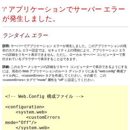
'/' アプリケーションでサーバー エラー
が発生しました。
ランタイム エラー
説明:
サーバーでアプリケーション エラーが発生しました。このアプリケーションの現
在のカスタム エラー設定では、セキュリティ上の理由により、アプリケーション エラ
ーの詳細をリモート表示できません。ただし、ローカル サーバー コンピューターで実
行されているブラウザーで表示することはできます。
詳細:
このエラー メッセージの詳細をリモート コンピューターで表示できるようにする
には、現在の Web アプリケーションのルート ディレクトリにある "web.config" 構成フ
ァイル内に、<customErrors> タグを作成してください。その後で、この
<customErrors> タグで "mode" 属性を "off" に設定してください。
<!-- Web.Config 構成ファイル -->

<configuration>

    <system.web>

        <customErrors 
mode="Off"/>

    </system.web>
