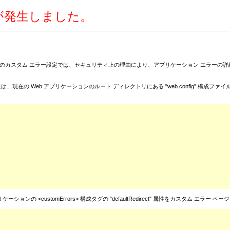
ーが発生しました。
のカスタム エラー設定では、セキュリティ上の理由により、アプリケーション エラーの詳
eb アプリケーションのルート ディレクトリにある "web.config" 構成ファイル内に、<cu
customErrors> 構成タグの "defaultRedirect" 属性をカスタム エラー ペー