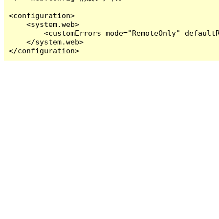
<configuration>

    <system.web>

        <customErrors mode="RemoteOnly" defaultR
    </system.web>

</configuration>