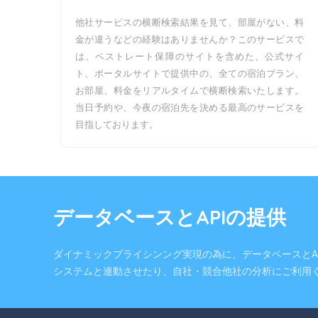
他社サービスの横断検索結果を見て、部屋がない、料
金が違うなどの経験はありませんか？このサービスで
は、ベストレート保障のサイトを含めた、公式サイ
ト、ポータルサイトで提供中の、全ての宿泊プラン、
お部屋、料金をリアルタイムで横断検索いたします。
当日予約や、今夜の宿泊先を決める最高のサービスを
目指しております。
データベースとAPIの提供
ダイナミックプライシンング実現の為に、データベースとA
システムと連動させたり、自社・競合他社の分析にご利用